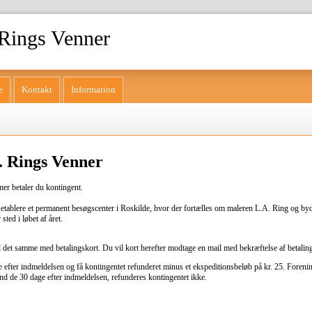
Rings Venner
e
Kontakt
Information
. Rings Venner
er betaler du kontingent.
 etablere et permanent besøgscenter i Roskilde, hvor der fortælles om maleren L.A. Ring og 
ted i løbet af året.
d det samme med betalingskort. Du vil kort herefter modtage en mail med bekræftelse af betalin
efter indmeldelsen og få kontingentet refunderet minus et ekspeditionsbeløb på kr. 25. Forening
d de 30 dage efter indmeldelsen, refunderes kontingentet ikke.