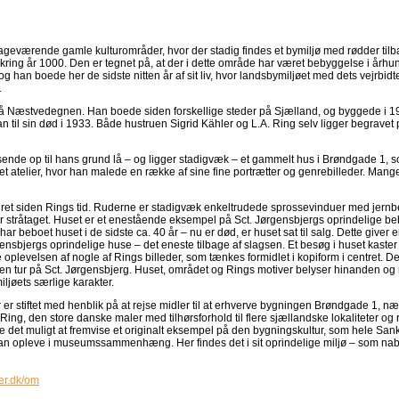
lbageværende gamle kulturområder, hvor der stadig findes et bymiljø med rødder tilbag
omkring år 1000. Den er tegnet på, at der i dette område har været bebyggelse i årh
g han boede her de sidste nitten år af sit liv, hvor landsbymiljøet med dets vejrbid
.
på Næstvedegnen. Han boede siden forskellige steder på Sjælland, og byggede i 191
 til sin død i 1933. Både hustruen Sigrid Kähler og L.A. Ring selv ligger begravet på
nde op til hans grund lå – og ligger stadigvæk – et gammelt hus i Brøndgade 1, so
et atelier, hvor han malede en række af sine fine portrætter og genrebilleder. Ma
ret siden Rings tid. Ruderne er stadigvæk enkeltrudede sprossevinduer med jernb
r stråtaget. Huset er et enestående eksempel på Sct. Jørgensbjergs oprindelige be
ar beboet huset i de sidste ca. 40 år – nu er død, er huset sat til salg. Dette giver
rgensbjergs oprindelige huse – det eneste tilbage af slagsen. Et besøg i huset kaste
 oplevelsen af nogle af Rings billeder, som tænkes formidlet i kopiform i centret. Dels
en tur på Sct. Jørgensbjerg. Huset, området og Rings motiver belyser hinanden og me
ljøets særlige karakter.
 er stiftet med henblik på at rejse midler til at erhverve bygningen Brøndgade 1,
A. Ring, den store danske maler med tilhørsforhold til flere sjællandske lokaliteter 
re det muligt at fremvise et originalt eksempel på den bygningskultur, som hele Sa
kan opleve i museumssammenhæng. Her findes det i sit oprindelige miljø – som nabo
er.dk/om