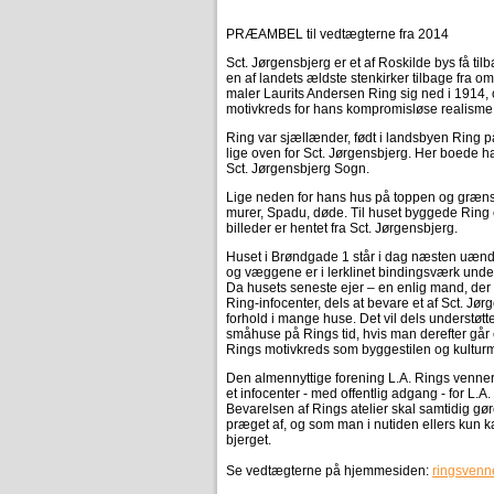
PRÆAMBEL til vedtægterne fra 2014
Sct. Jørgensbjerg er et af Roskilde bys få ti
en af landets ældste stenkirker tilbage fra 
maler Laurits Andersen Ring sig ned i 1914, o
motivkreds for hans kompromisløse realisme
Ring var sjællænder, født i landsbyen Ring 
lige oven for Sct. Jørgensbjerg. Her boede han
Sct. Jørgensbjerg Sogn.
Lige neden for hans hus på toppen og grænse
murer, Spadu, døde. Til huset byggede Ring 
billeder er hentet fra Sct. Jørgensbjerg.
Huset i Brøndgade 1 står i dag næsten uænd
og væggene er i lerklinet bindingsværk unde
Da husets seneste ejer – en enlig mand, der h
Ring-infocenter, dels at bevare et af Sct. Jø
forhold i mange huse. Det vil dels understøtte
småhuse på Rings tid, hvis man derefter går 
Rings motivkreds som byggestilen og kulturmi
Den almennyttige forening L.A. Rings venner
et infocenter - med offentlig adgang - for L.
Bevarelsen af Rings atelier skal samtidig gø
præget af, og som man i nutiden ellers kun 
bjerget.
Se vedtægterne på hjemmesiden:
ringsvenn