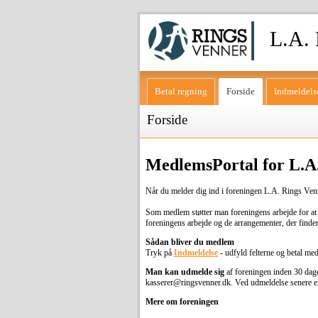
L.A. 
Betal regning
Forside
Indmeldels
Forside
MedlemsPortal for L.A
Når du melder dig ind i foreningen L.A. Rings Venn
Som medlem støtter man foreningens arbejde for at
foreningens arbejde og de arrangementer, der finder s
Sådan bliver du medlem
Tryk på
Indmeldelse
- udfyld felterne og betal me
Man kan udmelde sig
af foreningen inden 30 dage 
kasserer@ringsvenner.dk. Ved udmeldelse senere en
Mere om foreningen