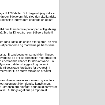
e til 1700-tallet. Sct. Jørgensbjerg Kirke er
undreder. I dette område slog den sjællandske
te og fattige indbyggere udgjorde en oplagt
4 hus til sin familie på toppen af Uglebjerg
 Sct. Ibs Kirkegård, som tidligere hørte til
m Ring købte, da enken efter ejeren, en tysk
nge af personerne og motiverne på hans sene
eslag. Brændeovne er varmekilden i huset,
byggelse og er ikke væsentligt moderniseret.
 en enestående chance for dels at skabe L.A.
r lys over datidens byggestil og de små
 vil det skabe forståelse for byggestil i
dvirker til en større forståelse af såvel
 nænsomt restaurere ejendommen og etablere
og repræsenteret i den danske kunstkanon.
nkt Jørgensbjerg-området oprindelig har været
 til L.A. Rings eget hus på toppen af